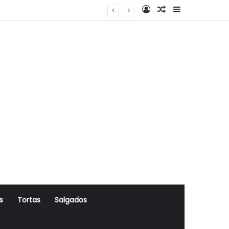
Log In
Artigo Aleatório
Sidebar
s
Tortas
Salgados