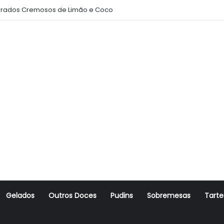
rados Cremosos de Limão e Coco
Gelados
Outros Doces
Pudins
Sobremesas
Tarte
r