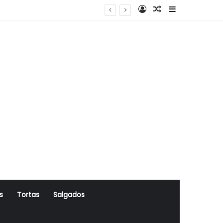
Log In
Artigo Aleatório
Sidebar
s
Tortas
Salgados