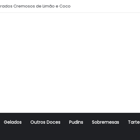
rados Cremosos de Limão e Coco
Gelados
Outros Doces
Pudins
Sobremesas
Tarte
r