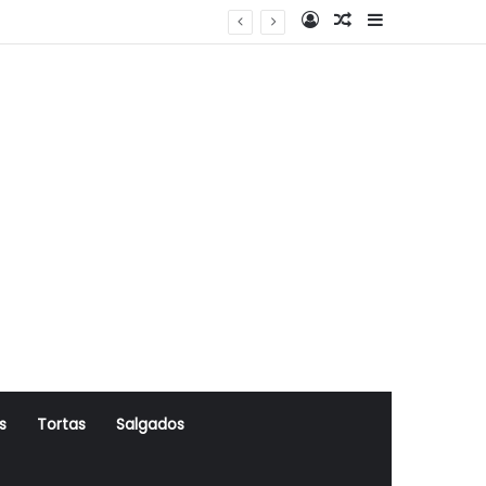
Log In
Artigo Aleatório
Sidebar
s
Tortas
Salgados