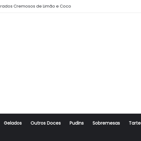
rados Cremosos de Limão e Coco
Gelados
Outros Doces
Pudins
Sobremesas
Tarte
r