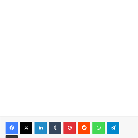
LinkedIn
Tumblr
Pinterest
Reddit
WhatsApp
Telegra
Partilhar Via Email