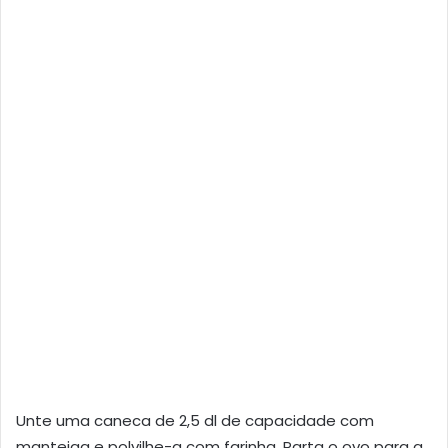
Unte uma caneca de 2,5 dl de capacidade com
manteiga e polvilhe-a com farinha. Parta o ovo para a