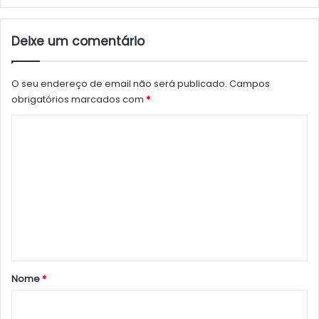
Deixe um comentário
O seu endereço de email não será publicado.
Campos
obrigatórios marcados com
*
C
o
m
e
n
t
á
r
Nome
*
i
o