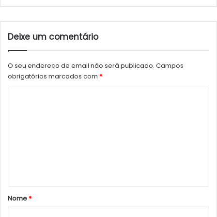
Deixe um comentário
O seu endereço de email não será publicado.
Campos
obrigatórios marcados com
*
C
o
m
e
n
t
á
r
Nome
*
i