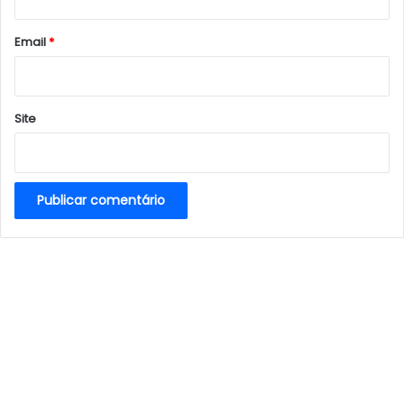
o
*
Email
*
Site