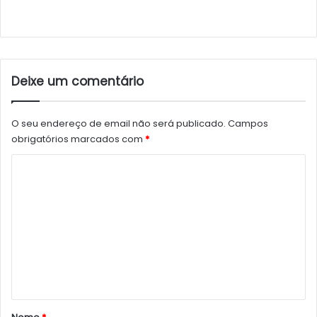
Deixe um comentário
O seu endereço de email não será publicado.
Campos
obrigatórios marcados com
*
C
o
m
e
n
t
á
r