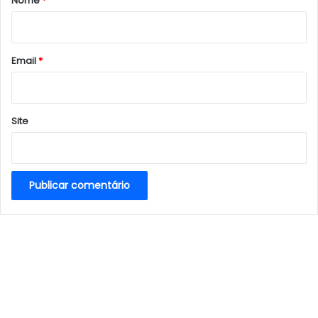
Nome
*
i
o
*
Email
*
Site