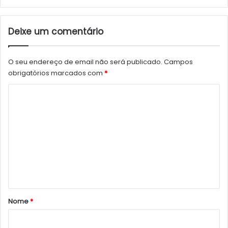
Deixe um comentário
O seu endereço de email não será publicado.
Campos
obrigatórios marcados com
*
C
o
m
e
n
t
á
r
Nome
*
i