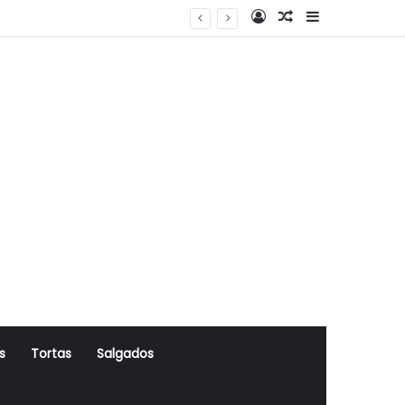
Log In
Artigo Aleatório
Sidebar
s
Tortas
Salgados