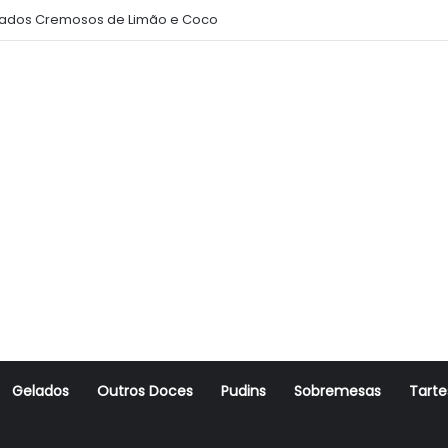
ados Cremosos de Limão e Coco
Gelados
Outros Doces
Pudins
Sobremesas
Tarte
r