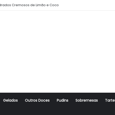
rados Cremosos de Limão e Coco
Gelados
Outros Doces
Pudins
Sobremesas
Tarte
r