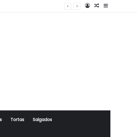
Log In
Artigo Aleatório
Sidebar
s
Tortas
Salgados