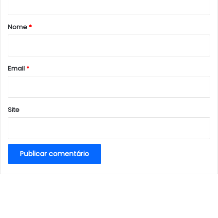
á
r
Nome
*
i
o
*
Email
*
Site