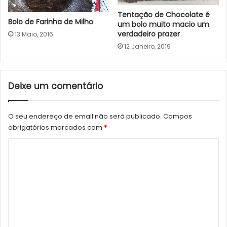
Tentação de Chocolate é
Bolo de Farinha de Milho
um bolo muito macio um
verdadeiro prazer
13 Maio, 2016
12 Janeiro, 2019
Deixe um comentário
O seu endereço de email não será publicado.
Campos
obrigatórios marcados com
*
C
o
m
e
n
t