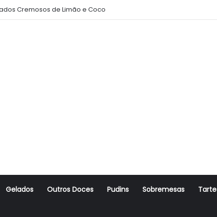
ados Cremosos de Limão e Coco
Gelados
Outros Doces
Pudins
Sobremesas
Tarte
r