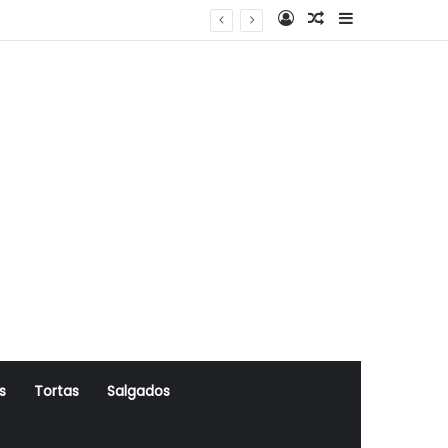
Log In
Artigo Aleatório
Sidebar
s
Tortas
Salgados