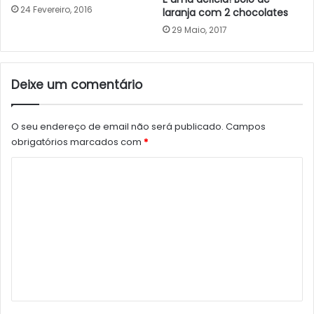
24 Fevereiro, 2016
laranja com 2 chocolates
29 Maio, 2017
Deixe um comentário
O seu endereço de email não será publicado.
Campos
obrigatórios marcados com
*
C
o
m
e
n
t
á