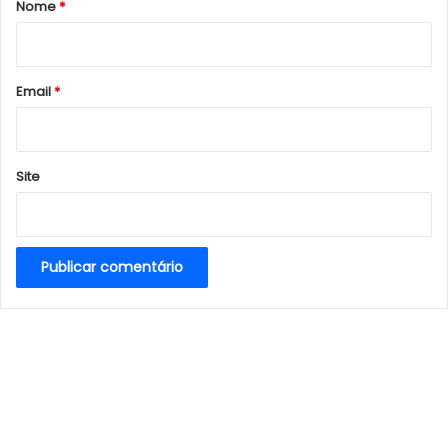
r
Nome
*
i
o
*
Email
*
Site