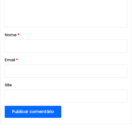
n
t
á
r
Nome
*
i
o
*
Email
*
Site