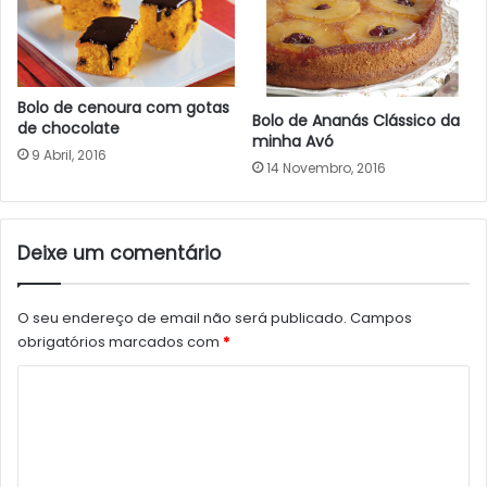
Bolo de cenoura com gotas
Bolo de Ananás Clássico da
de chocolate
minha Avó
9 Abril, 2016
14 Novembro, 2016
Deixe um comentário
O seu endereço de email não será publicado.
Campos
obrigatórios marcados com
*
C
o
m
e