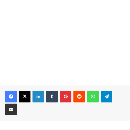
LinkedIn
Tumblr
Pinterest
Reddit
WhatsApp
Telegra
Partilhar Via Email