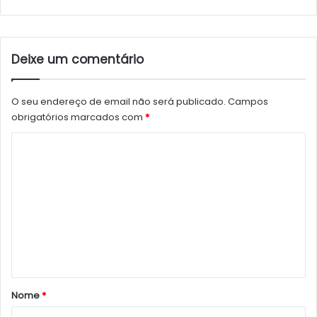
Deixe um comentário
O seu endereço de email não será publicado.
Campos
obrigatórios marcados com
*
C
o
m
e
n
t
á
r
Nome
*
i