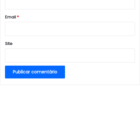
o
*
Email
*
Site