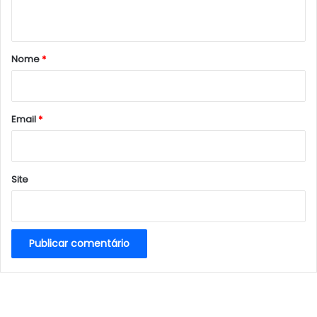
t
á
r
Nome
*
i
o
*
Email
*
Site