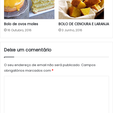
BOLO DE CENOURA E LARANJA
Bolo de ovos moles
3 Junho, 2016
16 Outubro, 2016
Deixe um comentário
O seu endereço de email não será publicado.
Campos
obrigatórios marcados com
*
C
o
m
e
n