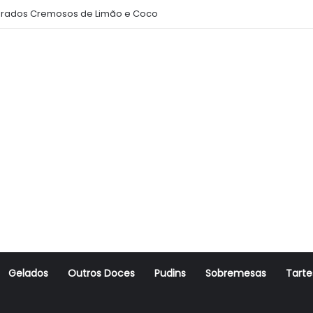
rados Cremosos de Limão e Coco
Gelados
Outros Doces
Pudins
Sobremesas
Tarte
r