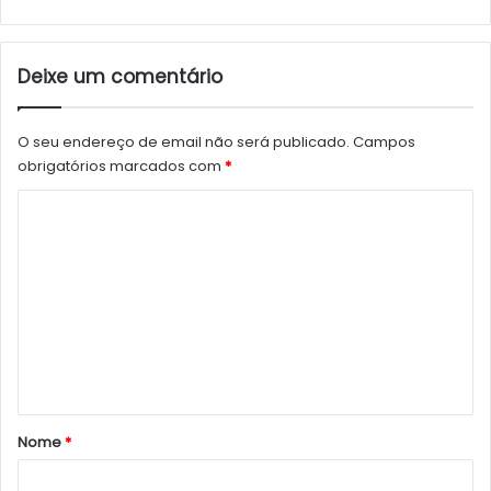
Deixe um comentário
O seu endereço de email não será publicado.
Campos
obrigatórios marcados com
*
C
o
m
e
n
t
á
r
Nome
*
i