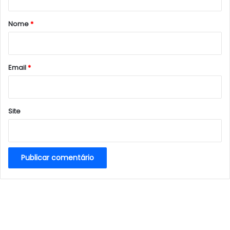
á
r
Nome
*
i
o
*
Email
*
Site