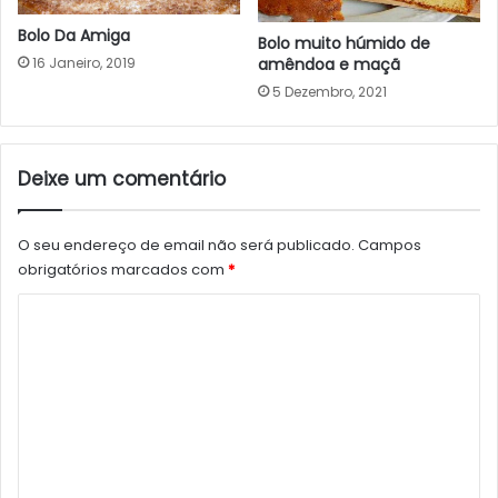
Bolo Da Amiga
Bolo muito húmido de
16 Janeiro, 2019
amêndoa e maçã
5 Dezembro, 2021
Deixe um comentário
O seu endereço de email não será publicado.
Campos
obrigatórios marcados com
*
C
o
m
e
n
t