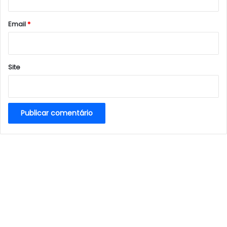
o
*
Email
*
Site