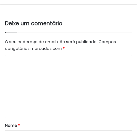
Deixe um comentário
O seu endereço de email não será publicado.
Campos
obrigatórios marcados com
*
C
o
m
e
n
t
á
r
Nome
*
i