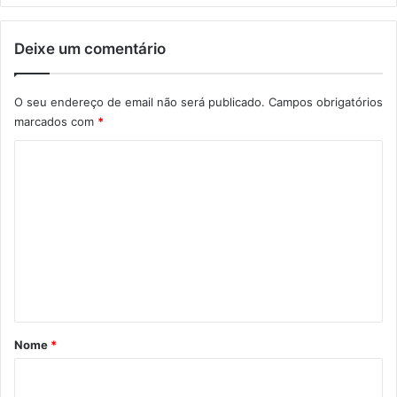
Deixe um comentário
O seu endereço de email não será publicado.
Campos obrigatórios
marcados com
*
C
o
m
e
n
t
á
r
Nome
*
i
o