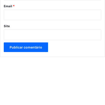
*
Email
*
Site