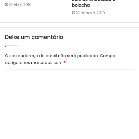
16 Abril, 2016
bolacha
18 Janeiro, 2019
Deixe um comentário
O seu endereço de email não será publicado.
Campos
obrigatórios marcados com
*
C
o
m
e
n
t
á
r