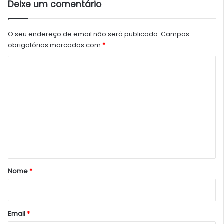
Deixe um comentário
O seu endereço de email não será publicado.
Campos
obrigatórios marcados com
*
C
o
m
e
n
t
á
r
Nome
*
i
o
*
Email
*