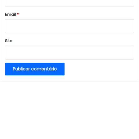
o
*
Email
*
Site