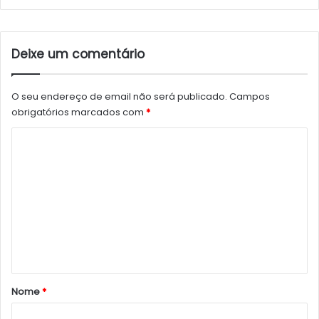
Deixe um comentário
O seu endereço de email não será publicado.
Campos
obrigatórios marcados com
*
C
o
m
e
n
t
á
r
Nome
*
i