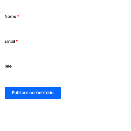
á
r
Nome
*
i
o
*
Email
*
Site