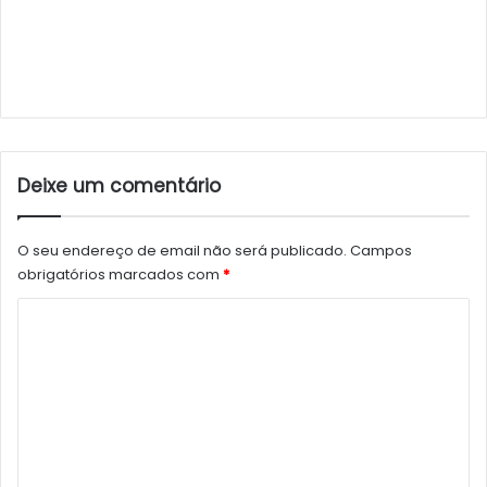
Deixe um comentário
O seu endereço de email não será publicado.
Campos
obrigatórios marcados com
*
C
o
m
e
n
t