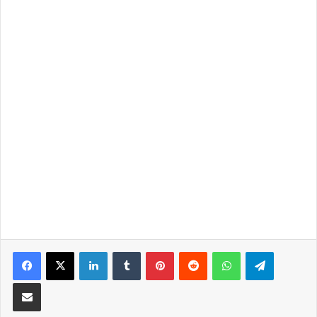
LinkedIn
Tumblr
Pinterest
Reddit
WhatsApp
Telegra
Partilhar Via Email