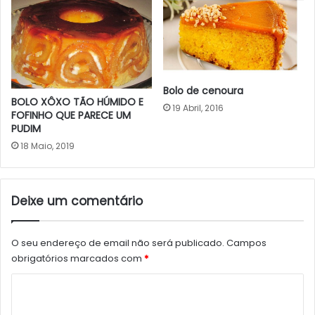
Bolo de cenoura
BOLO XÔXO TÃO HÚMIDO E
19 Abril, 2016
FOFINHO QUE PARECE UM
PUDIM
18 Maio, 2019
Deixe um comentário
O seu endereço de email não será publicado.
Campos
obrigatórios marcados com
*
C
o