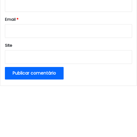
i
o
*
Email
*
Site