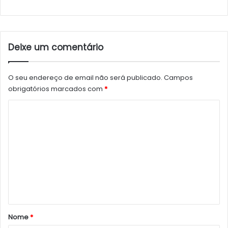
Deixe um comentário
O seu endereço de email não será publicado.
Campos
obrigatórios marcados com
*
C
o
m
e
n
t
á
r
Nome
*