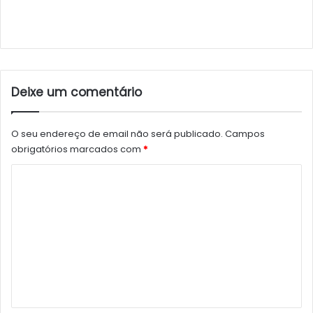
Deixe um comentário
O seu endereço de email não será publicado.
Campos
obrigatórios marcados com
*
C
o
m
e
n
t
á