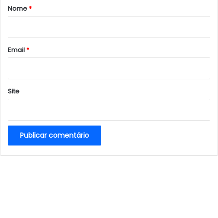
r
Nome
*
i
o
*
Email
*
Site