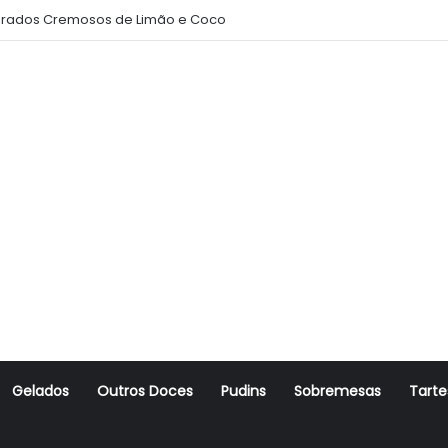
rados Cremosos de Limão e Coco
Gelados
Outros Doces
Pudins
Sobremesas
Tarte
r