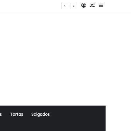
Log In
Artigo Aleatório
Sidebar
s
Tortas
Salgados