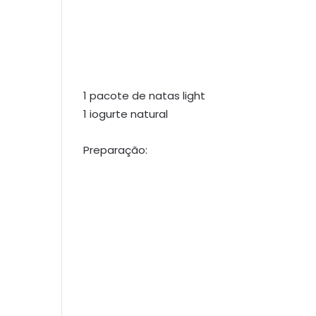
1 pacote de natas light
1 iogurte natural
Preparação: