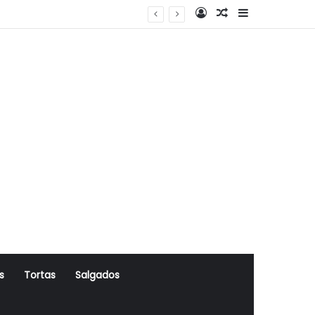
Log In
Artigo Aleatório
Sidebar
s
Tortas
Salgados