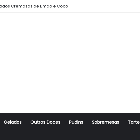
ados Cremosos de Limão e Coco
Gelados
Outros Doces
Pudins
Sobremesas
Tarte
r