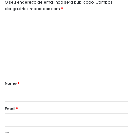
O seu endereço de email não será publicado.
Campos
obrigatórios marcados com
*
C
o
m
e
n
t
á
r
Nome
*
i
o
*
Email
*