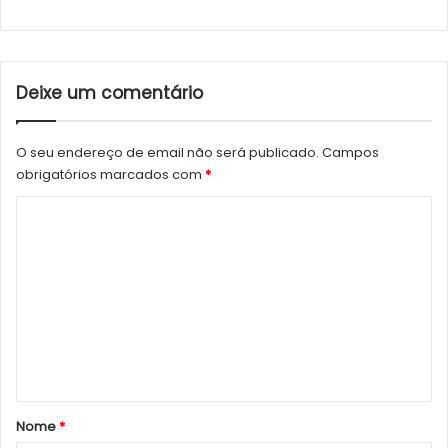
Deixe um comentário
O seu endereço de email não será publicado.
Campos
obrigatórios marcados com
*
C
o
m
e
n
t
á
r
Nome
*