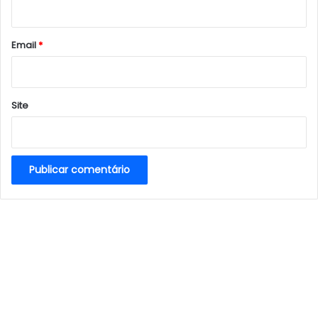
i
o
*
Email
*
Site