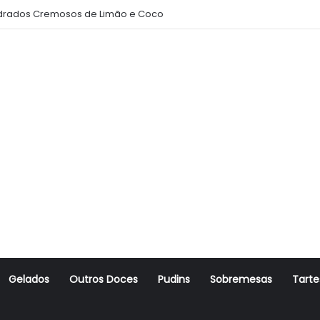
rados Cremosos de Limão e Coco
Gelados
Outros Doces
Pudins
Sobremesas
Tarte
r