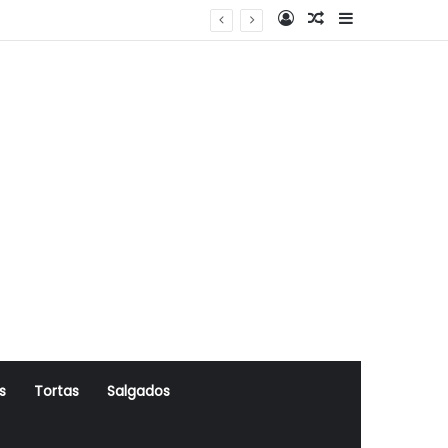
Log In
Artigo Aleatório
Sidebar
s
Tortas
Salgados