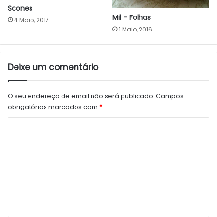
Scones
Mil – Folhas
4 Maio, 2017
1 Maio, 2016
Deixe um comentário
O seu endereço de email não será publicado.
Campos
obrigatórios marcados com
*
C
o
m
e
n
t
á