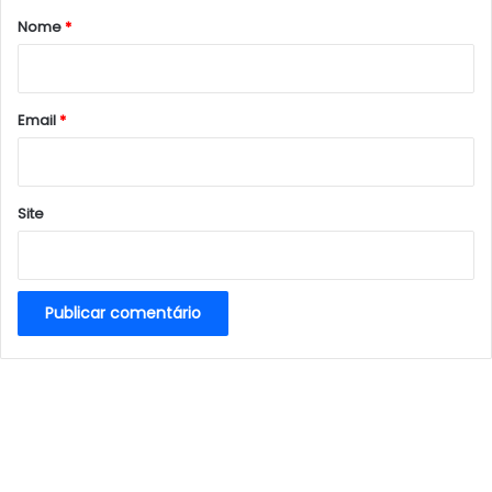
r
Nome
*
i
o
*
Email
*
Site