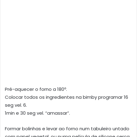
Pré-aquecer o forno a 180º.
Colocar todos os ingredientes na bimby programar 16
seg vel. 6.
1min e 30 seg vel. “amassar”.
Formar bolinhas e levar ao forno num tabuleiro untado
com papel vegetal, ou numa película de silicone cerca