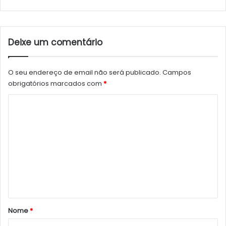
Deixe um comentário
O seu endereço de email não será publicado.
Campos
obrigatórios marcados com
*
C
o
m
e
n
t
á
r
Nome
*
i