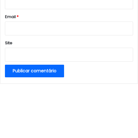
o
*
Email
*
Site