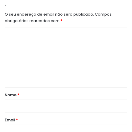
O seu endereço de email não será publicado.
Campos
obrigatórios marcados com
*
C
o
m
e
n
t
á
r
Nome
*
i
o
*
Email
*