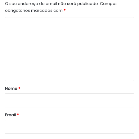
O seu endereço de email não será publicado.
Campos
obrigatórios marcados com
*
C
o
m
e
n
t
á
r
Nome
*
i
o
*
Email
*