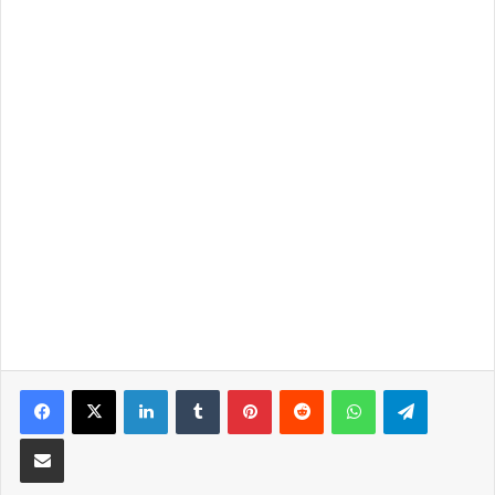
LinkedIn
Tumblr
Pinterest
Reddit
WhatsApp
Telegra
Partilhar Via Email