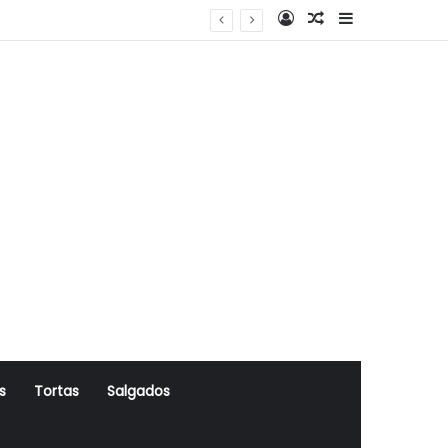
Log In
Artigo Aleatório
Sidebar
s
Tortas
Salgados