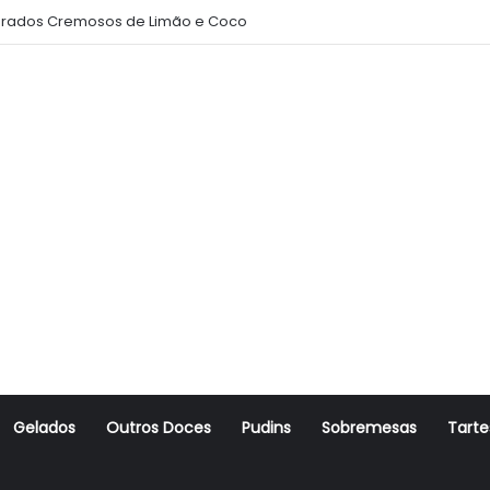
rados Cremosos de Limão e Coco
Gelados
Outros Doces
Pudins
Sobremesas
Tarte
r