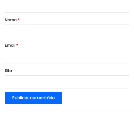
t
á
r
Nome
*
i
o
*
Email
*
Site