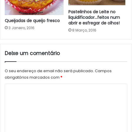
Pastelinhos de Leite no
liquidificador…feitos num
Queijadas de queijo fresco
abrir e esfregar de olhos!
3 Janeiro, 2016
8 Março, 2016
Deixe um comentário
O seu endereço de email não será publicado.
Campos
obrigatórios marcados com
*
C
o
m
e
n