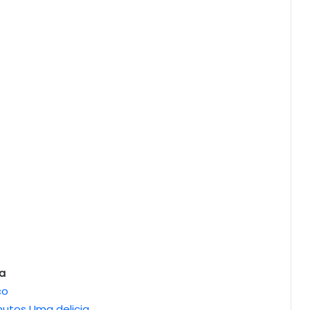
a
co
nutos Uma delicia