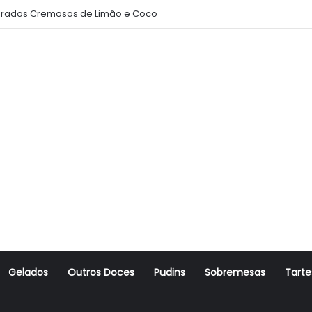
rados Cremosos de Limão e Coco
Gelados
Outros Doces
Pudins
Sobremesas
Tarte
r