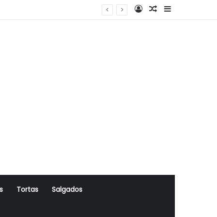
Log In
Artigo Aleatório
Sidebar
s
Tortas
Salgados