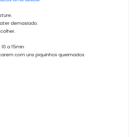
ture.
bater demasiado.
colher.
 10 a 15min
 ficarem com uns piquinhos queimados