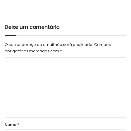
Deixe um comentário
O seu endereço de email não será publicado.
Campos
obrigatórios marcados com
*
C
o
m
e
n
t
á
r
Nome
*