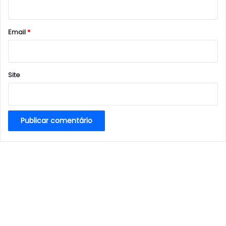
i
o
*
Email
*
Site