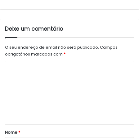
Deixe um comentário
O seu endereço de email não será publicado.
Campos
obrigatórios marcados com
*
C
o
m
e
n
t
á
r
Nome
*