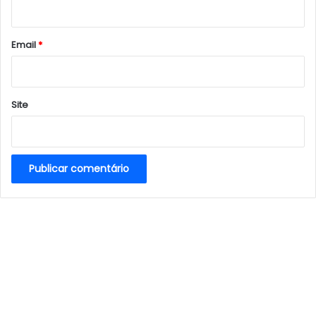
i
o
*
Email
*
Site