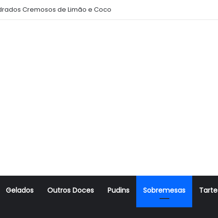
rados Cremosos de Limão e Coco
Gelados
Outros Doces
Pudins
Sobremesas
Tarte
r