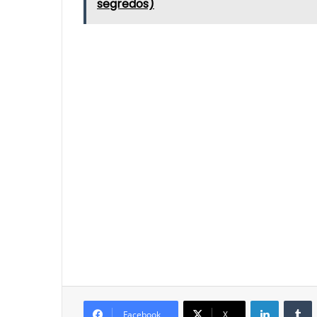
segredos)
LinkedIn
T
Facebook
X