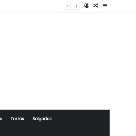
Log In
Artigo Aleatório
Sidebar
s
Tortas
Salgados