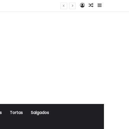
Log In
Artigo Aleatório
Sidebar
s
Tortas
Salgados