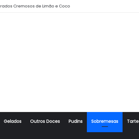
rados Cremosos de Limão e Coco
Gelados
Outros Doces
Pudins
Sobremesas
Tarte
r