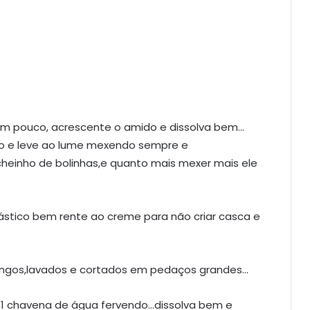
s um pouco, acrescente o amido e dissolva bem…
do e leve ao lume mexendo sempre e
cheinho de bolinhas,e quanto mais mexer mais ele
ástico bem rente ao creme para não criar casca e
rangos,lavados e cortados em pedaços grandes…
 1 chavena de água fervendo…dissolva bem e