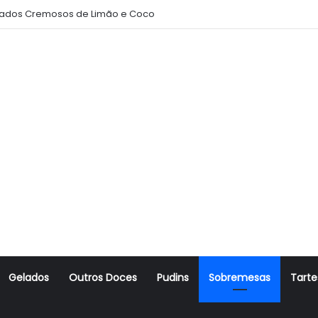
ados Cremosos de Limão e Coco
Gelados
Outros Doces
Pudins
Sobremesas
Tarte
r