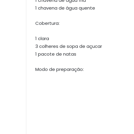
1 chavena de água fria
1 chavena de água quente
Cobertura:
1 clara
3 colheres de sopa de açucar
1 pacote de natas
Modo de preparação: