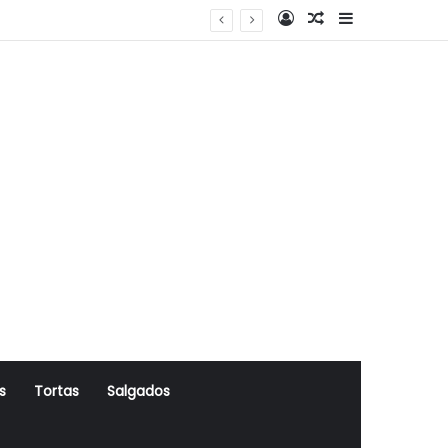
Log In
Artigo Aleatório
Sidebar
s
Tortas
Salgados