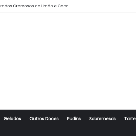
rados Cremosos de Limão e Coco
Gelados
Outros Doces
Pudins
Sobremesas
Tarte
r