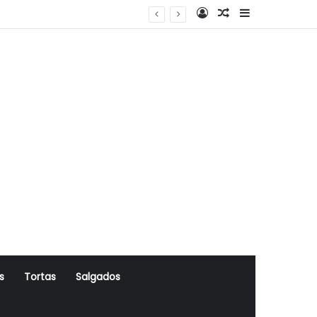
Log In
Artigo Aleatório
Sidebar
s
Tortas
Salgados