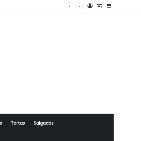
Log In
Artigo Aleatório
Sidebar
s
Tortas
Salgados