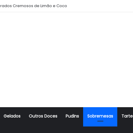
rados Cremosos de Limão e Coco
Gelados
Outros Doces
Pudins
Sobremesas
Tarte
r