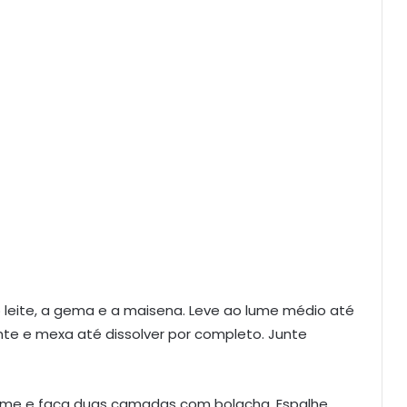
 leite, a gema e a maisena. Leve ao lume médio até
nte e mexa até dissolver por completo. Junte
eme e faça duas camadas com bolacha. Espalhe