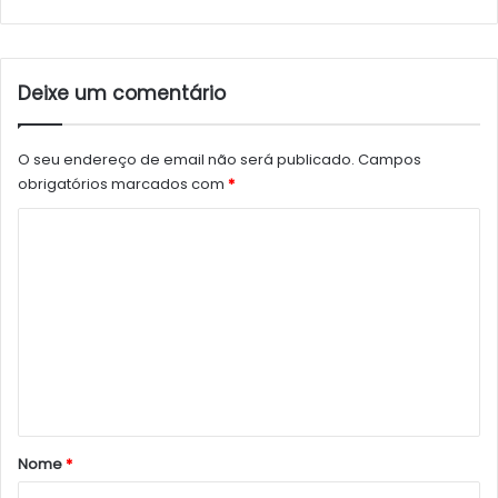
Deixe um comentário
O seu endereço de email não será publicado.
Campos
obrigatórios marcados com
*
C
o
m
e
n
t
á
r
Nome
*
i