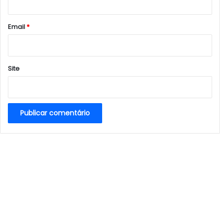
o
*
Email
*
Site