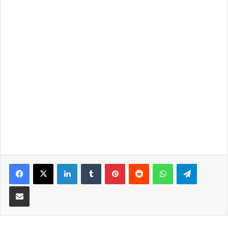
LinkedIn
Tumblr
Pinterest
Reddit
WhatsApp
Telegra
Partilhar Via Email